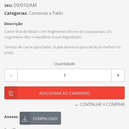
09/010/AM
SKU:
Categorias:
Conservas e Patês
Descrição
Carne fina de faisão com fragmentos doces de uvas passas. Os
cogumelos dão o equilíbrio à sua degustação.
Terrina de carne para fatiar. Dupla abertura para deslizar melhor no
prato.
Quantidade
-
+
← CONTINUAR A COMPRAR
Anexos:
DOWNLOAD