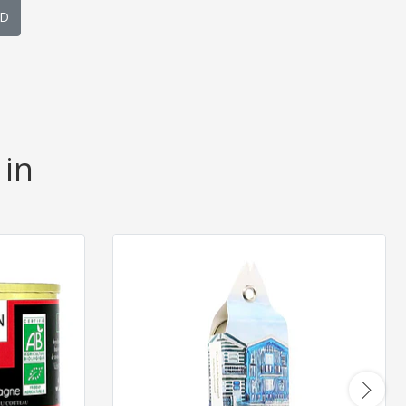
D
 in