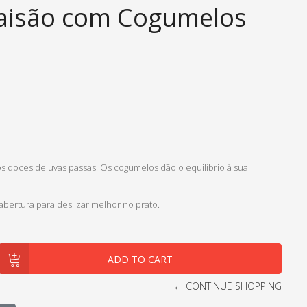
Faisão com Cogumelos
s doces de uvas passas. Os cogumelos dão o equilíbrio à sua
 abertura para deslizar melhor no prato.
← CONTINUE SHOPPING