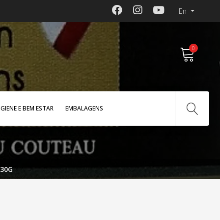
En
0
IGIENE E BEM ESTAR
EMBALAGENS
130G