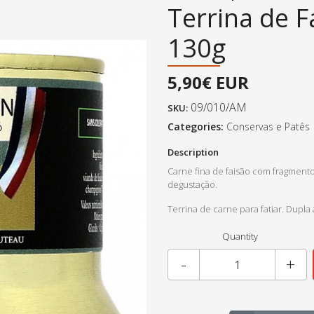
Terrina de 
130g
5,90€ EUR
09/010/AM
SKU:
Categories:
Conservas e Patês
Description
Carne fina de faisão com fragmento
degustação.
Terrina de carne para fatiar. Dupla
Quantity
-
+