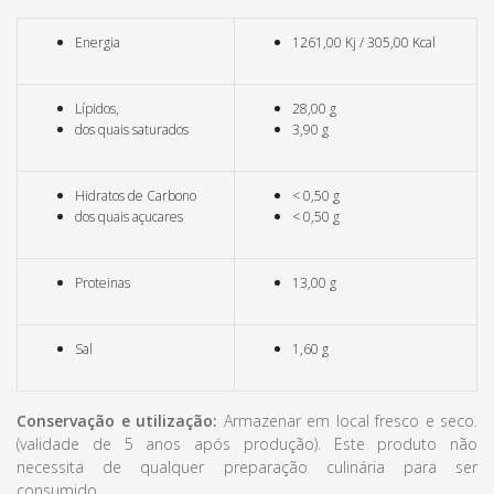
Energia
1261,00 Kj / 305,00 Kcal
Lípidos,
28,00 g
dos quais saturados
3,90 g
Hidratos de Carbono
< 0,50 g
dos quais açucares
< 0,50 g
Proteinas
13,00 g
Sal
1,60 g
Conservação e utilização:
Armazenar em local fresco e seco.
(validade de 5 anos após produção). Este produto não
necessita de qualquer preparação culinária para ser
consumido.