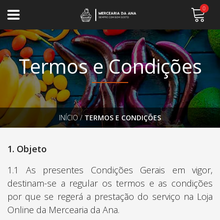
0
Termos e Condições
INÍCIO
/
TERMOS E CONDIÇÕES
1. Objeto
1.1 As presentes Condições Gerais em vigor,
destinam-se a regular os termos e as condições
por que se regerá a prestação do serviço na Loja
Online da Mercearia da Ana.