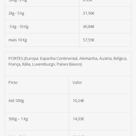
2kg - 5 kg
31,56€
5 kg - 10 Kg
40,84€
mais 10 Kg
57,55€
PORTES (Europa: Espanha Continental, Alemanha, Áustria, Bélgica,
França, Itália, Luxemburgo, Países Baixos)
Peso
Valor
Até 500g
10,24€
500g – 1 Kg
14,33€