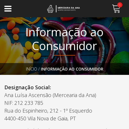
0
Informação ao
Consumidor
INÍCIO
/
INFORMAÇÃO AO CONSUMIDOR
Designação Social:
Ana Luísa Ascensão (Mercearia da Ana)
NIF: 212 233 785
Rua do Espinheiro, 212 - 1º Esquerdo
4400-450 Vila Nova de Gaia, PT