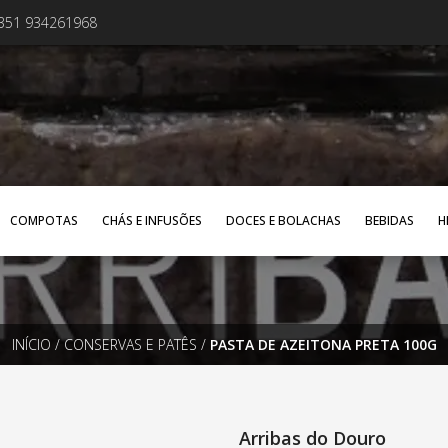
+351 934261968
COMPOTAS
CHÁS E INFUSÕES
DOCES E BOLACHAS
BEBIDAS
H
INÍCIO
/
CONSERVAS E PATÊS
/
PASTA DE AZEITONA PRETA 100G
Arribas do Douro