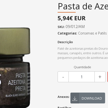
Pasta de Az
5,94€ EUR
09/012/AM
SKU:
Categorias:
Conservas e Patês
Descrição
Paté de azeitonas pretas do Douro
massas, canapés, entre outros. É 
pequenos pedaços de azeitona ao 
Quantidade
-
+
Anexos:
DOWNLOAD
Partilhar