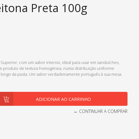
eitona Preta 100g
 Superior, com um sabor intenso, ideal para usar em sanduíches,
um produto de textura homogénea, numa distribuição uniforme
longo da pasta. Um sabor verdadeiramente português à sua mesa.
← CONTINUAR A COMPRAR