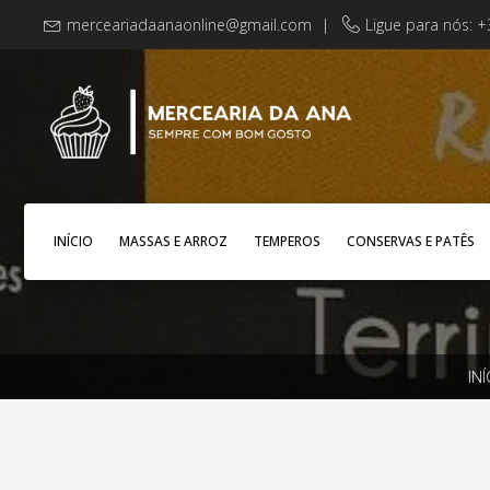
merceariadaanaonline@gmail.com
|
Ligue para nós: 
INÍCIO
MASSAS E ARROZ
TEMPEROS
CONSERVAS E PATÊS
INÍ