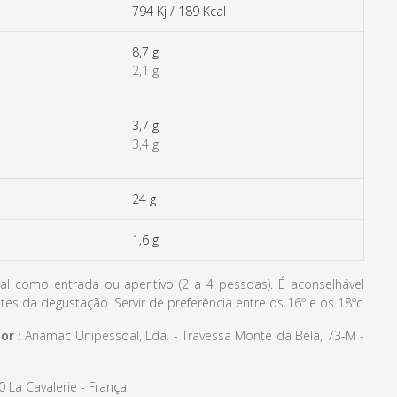
794 Kj / 189 Kcal
8,7 g
2,1 g
3,7 g
3,4 g
24 g
1,6 g
al como entrada ou aperitivo (2 a 4 pessoas). É aconselhável
ntes da degustação. Servir de preferência entre os 16º e os 18ºc
or :
Anamac Unipessoal, Lda. - Travessa Monte da Bela, 73-M -
0 La Cavalerie - França