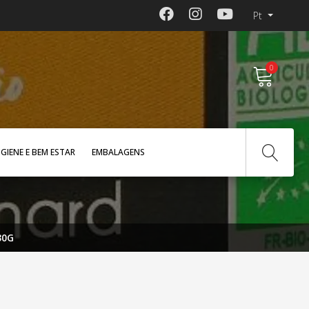
Pt
0
IGIENE E BEM ESTAR
EMBALAGENS
30G