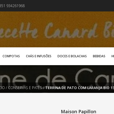
+351 934261968
COMPOTAS
CHÁS E INFUSÕES
DOCES E BOLACHAS
BEBIDAS
H
CIO
/
CONSERVAS E PATÊS
/
TERRINA DE PATO COM LARANJA BIO 1
Maison Papillon