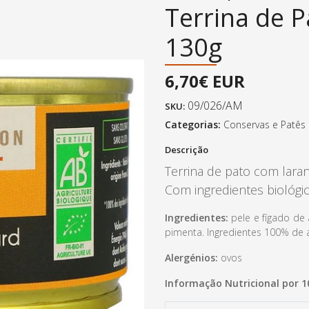
Terrina de P
130g
6,70€ EUR
09/026/AM
SKU:
Categorias:
Conservas e Patês
Descrição
Terrina de pato com laran
Com ingredientes biológi
Ingredientes:
pele e fígado de 
pimenta. Ingredientes 100% de ag
Alergénios:
ovos
Informação Nutricional por 1