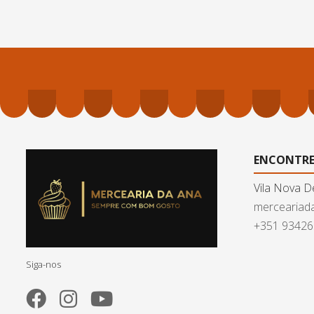
ENCONTRE
Vila Nova D
merceariad
+351 9342
Siga-nos