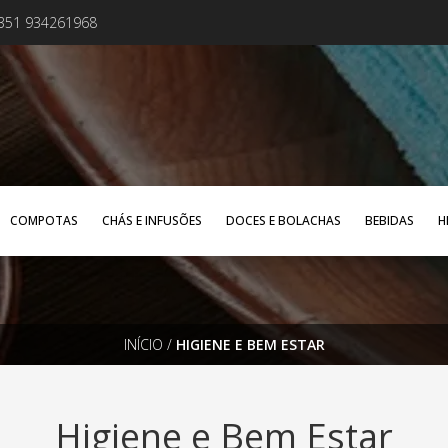
+351 934261968
COMPOTAS
CHÁS E INFUSÕES
DOCES E BOLACHAS
BEBIDAS
H
INÍCIO
/
HIGIENE E BEM ESTAR
Higiene e Bem Estar