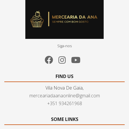
Siga-nos
FIND US
Vila Nova De Gaia,
merceariadaanaonline@gmail.com
+351 934261968
SOME LINKS