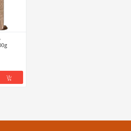
o
00g