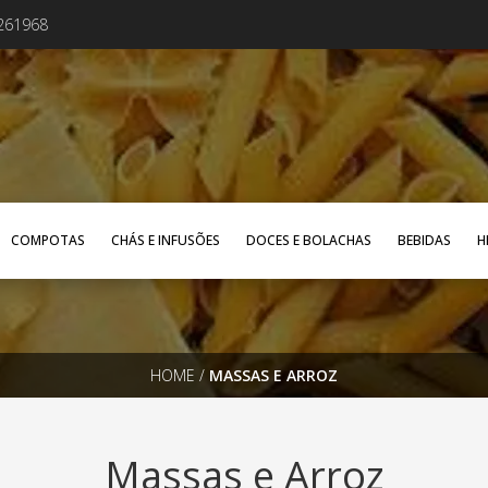
4261968
COMPOTAS
CHÁS E INFUSÕES
DOCES E BOLACHAS
BEBIDAS
H
HOME
/
MASSAS E ARROZ
Massas e Arroz