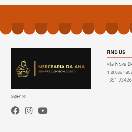
FIND US
Vila Nova D
merceariad
+351 9342
Siga-nos