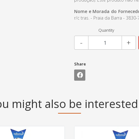
Nome e Morada do Fornecedo
r/c tras. - Praia da Barra - 383
Quantity
-
+
Share
u might also be interested