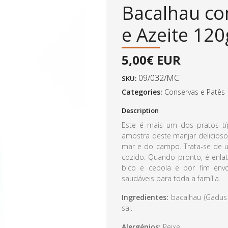
Bacalhau co
e Azeite 120
5,00€ EUR
09/032/MC
SKU:
Categories:
Conservas e Patês
Description
Este é mais um dos pratos tí
amostra deste manjar delicioso.
mar e do campo. Trata-se de 
cozido. Quando pronto, é enla
bico e cebola e por fim envol
saudáveis para toda a família.
Ingredientes:
bacalhau (Gadus m
sal.
Alergénios:
Peixe