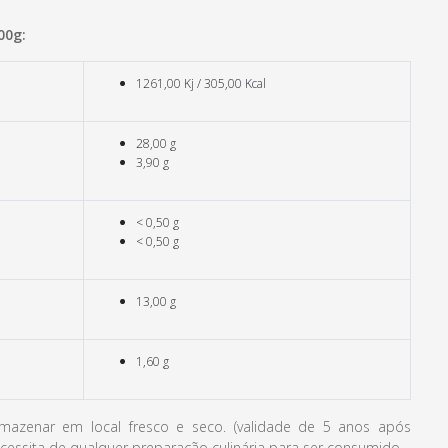
00g:
1261,00 Kj / 305,00 Kcal
28,00 g
3,90 g
< 0,50 g
< 0,50 g
13,00 g
1,60 g
azenar em local fresco e seco. (validade de 5 anos após
cessita de qualquer preparação culinária para ser consumido.