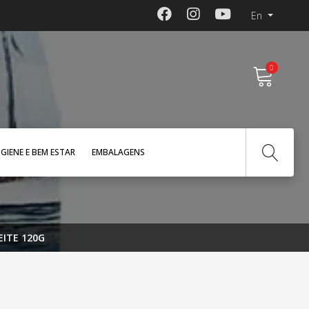
En
0
IGIENE E BEM ESTAR
EMBALAGENS
EITE 120G