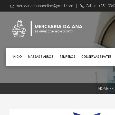
merceariadaanaonline@gmail.com
|
Call us: +351 93
INÍCIO
MASSAS E ARROZ
TEMPEROS
CONSERVAS E PATÊS
HOME
/
C