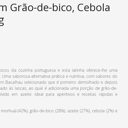
m Grão-de-bico, Cebola
g
picos da cozinha portuguesa e esta latinha oferece-lhe uma
 Uma saborosa alternativa prática e nutritiva, com sabores do
um Bacalhau selecionado que é primeiro demolhado e depois
tado às lascas, ao qual é adicionada uma porção de grão-de-
vido em azeite. Ideal para aperitivos e receitas rápidas e
orhua) (42%), grão-de-bico (28%), azeite (27%), cebola (2%) e