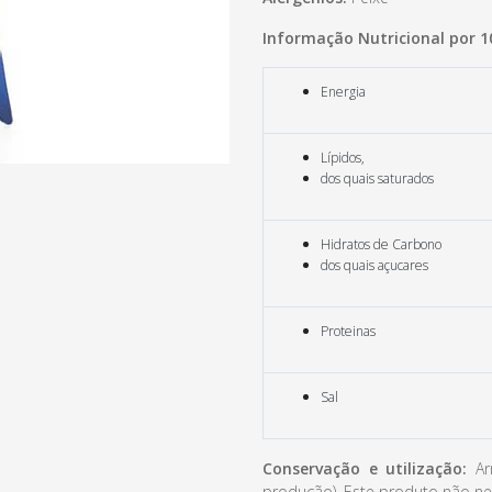
Informação Nutricional por 1
Energia
Lípidos,
dos quais saturados
Hidratos de Carbono
dos quais açucares
Proteinas
Sal
Conservação e utilização:
Arm
produção). Este produto não ne