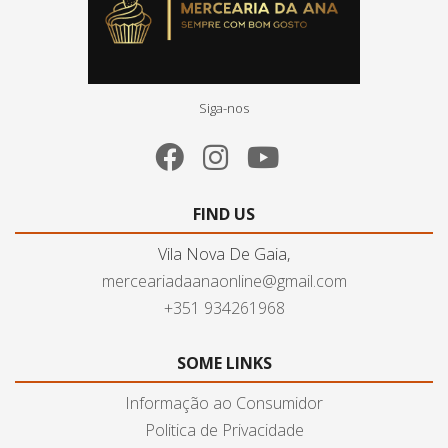
Siga-nos
FIND US
Vila Nova De Gaia,
merceariadaanaonline@gmail.com
+351 934261968
SOME LINKS
Informação ao Consumidor
Politica de Privacidade