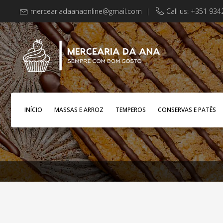
merceariadaanaonline@gmail.com
|
Call us: +351 93
INÍCIO
MASSAS E ARROZ
TEMPEROS
CONSERVAS E PATÊS