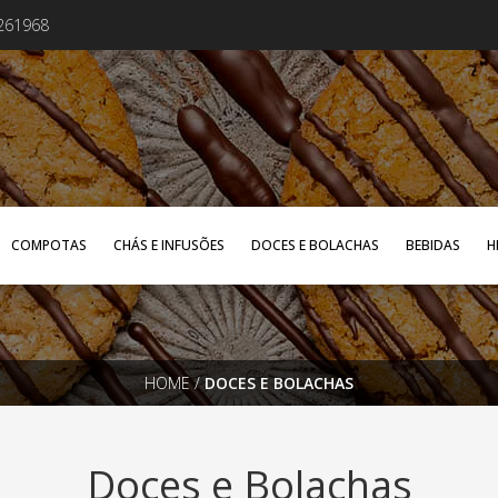
4261968
COMPOTAS
CHÁS E INFUSÕES
DOCES E BOLACHAS
BEBIDAS
H
HOME
/
DOCES E BOLACHAS
Doces e Bolachas