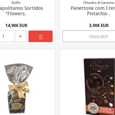
Dolfin
Chiostro di Saronno
apolitanos Sortidos
Panettone com Cre
"Flowers..
Pistachio ..
14,90€ EUR
3,90€ EUR
+
SOLD OUT