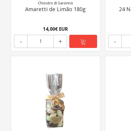
Chiostro di Saronno
Amaretti de Limão 180g
24 N
14,00€ EUR
-
+
-