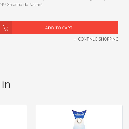
0-749 Gafanha da Nazaré
← CONTINUE SHOPPING
 in