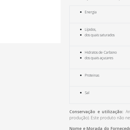
Energia
Lípidos,
dos quais saturados
Hidratos de Carbono
dos quais açucares
Proteinas
Sal
Conservação e utilização:
Arm
produção). Este produto não ne
Nome e Morada do Fornecedo