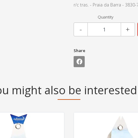
r/c tras. - Praia da Barra - 383
Quantity
-
+
Share
u might also be interested