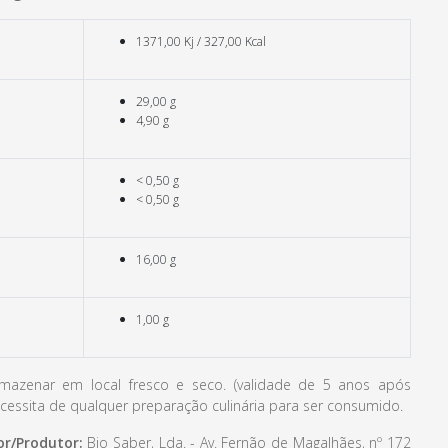
1371,00 Kj / 327,00 Kcal
29,00 g
4,90 g
< 0,50 g
< 0,50 g
16,00 g
1,00 g
azenar em local fresco e seco. (validade de 5 anos após
cessita de qualquer preparação culinária para ser consumido.
r/Produtor:
Bio Saber, Lda. - Av. Fernão de Magalhães, nº 172