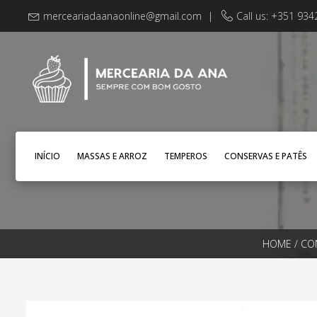
merceariadaanaonline@gmail.com
|
Call us: +351 93
INÍCIO
MASSAS E ARROZ
TEMPEROS
CONSERVAS E PATÊS
HOME
/
CO