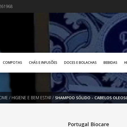
4261968
COMPOTAS
CHÁS E INFUSÕES
DOCES E BOLACHAS
BEBIDAS
H
OME
/
HIGIENE E BEM ESTAR
/
SHAMPOO SÓLIDO - CABELOS OLEOS
Portugal Biocare