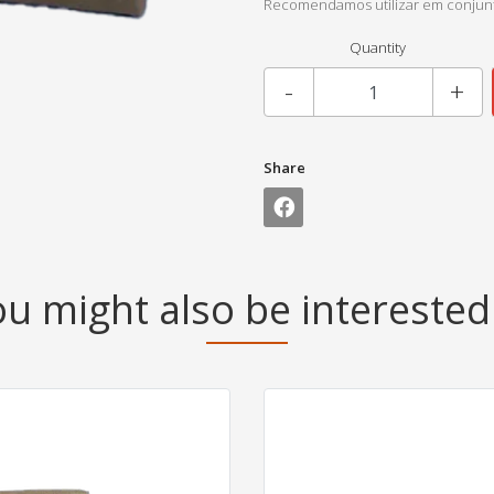
Recomendamos utilizar em conjunt
Quantity
-
+
Share
u might also be interested