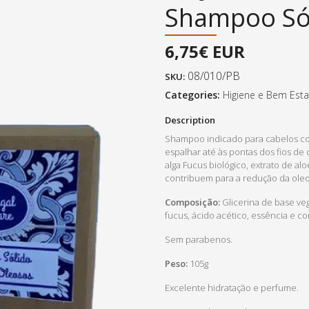
Shampoo Sól
6,75€ EUR
08/010/PB
SKU:
Categories:
Higiene e Bem Esta
Description
Shampoo indicado para cabelos co
espalhar até às pontas dos fios de
alga Fucus biológico, extrato de a
contribuem para a redução da oleo
Composição:
Glicerina de base veg
fucus, ácido acético, essência e co
Sem parabenos.
Peso:
105g
Excelente hidratação e perfume.