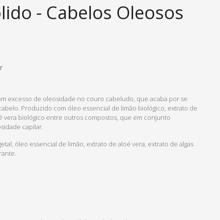
ido - Cabelos Oleosos
r
m excesso de oleosidade no couro cabeludo, que acaba por se
 cabelo. Produzido com óleo essencial de limão biológico, extrato de
loé vera biológico entre outros compostos, que em conjunto
sidade capilar.
etal, óleo essencial de limão, extrato de aloé vera, extrato de algas
rante.