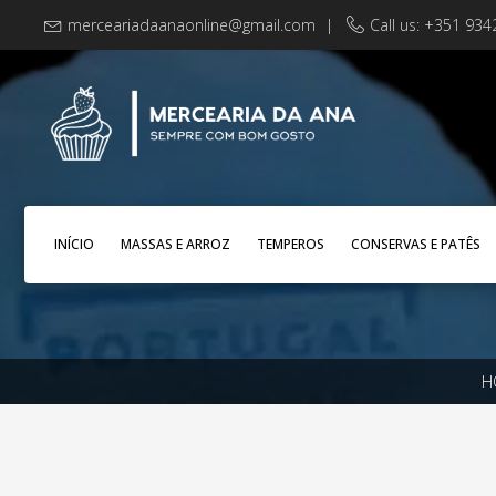
merceariadaanaonline@gmail.com
|
Call us: +351 93
INÍCIO
MASSAS E ARROZ
TEMPEROS
CONSERVAS E PATÊS
H