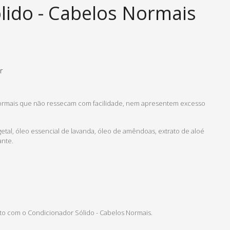
ido - Cabelos Normais
r
ormais que não ressecam com facilidade, nem apresentem excesso
getal, óleo essencial de lavanda, óleo de amêndoas, extrato de aloé
ante.
o com o Condicionador Sólido - Cabelos Normais.