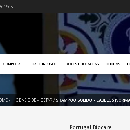
4261968
COMPOTAS
CHÁS E INFUSÕES
DOCES E BOLACHAS
BEBIDAS
H
OME
/
HIGIENE E BEM ESTAR
/
SHAMPOO SÓLIDO - CABELOS NORMA
Portugal Biocare