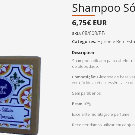
Shampoo Sól
6,75€ EUR
08/008/PB
SKU:
Categories:
Higiene e Bem Esta
Description
Shampoo indicado para cabelos n
de oleosidade.
Composição:
Glicerina de base ve
vera, ácido acético, essência e cor
Sem parabenos.
Peso:
105g
Excelente hidratação e perfume.
Recomendamos utilizar em conjunt