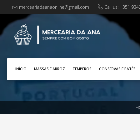
merceariadaanaonline@gmail.com
|
Call us: +351 93
INÍCIO
MASSAS E ARROZ
TEMPEROS
CONSERVAS E PATÊS
H