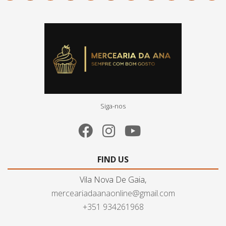
Siga-nos
FIND US
Vila Nova De Gaia,
merceariadaanaonline@gmail.com
+351 934261968