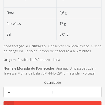
Fibra
3,6 g
Proteínas
17 g
Sal
0,01 g
Conservação e utilização:
Conservar em local fresco e seco
ao abrigo da luz solar. Tempo de cozedura 4 a 6 minutos.
Origem:
Rustichella D'Abruzzo - Itália
Nome e Morada do Fornecedor:
Anamac Unipessoal, Lda. -
Travessa Monte da Bela 73M 4445-294 Ermesinde - Portugal
Quantidade
-
+