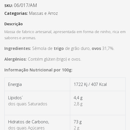
06/017/AM
SKU:
Categorias:
Massas e Arroz
Descrição
Massa de fabrico artesanal, apresentada em forma de ninho, rica em
sabores e aromas.
Ingredientes:
Sêmola de
trigo
de grão duro,
ovos
31,7%.
Alergénios:
Contém glúten (trigo) e ovos.
Informação Nutricional por 100g:
Energia
1722 Kj / 407 Kcal
Lípidos´
4,4 g
dos quais Saturados
2,8 g
Hidratos de Carbono,
73 g
dos quais Açúcares
2 g