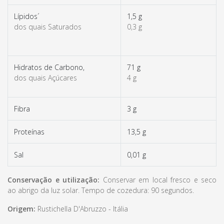
Lípidos´
1,5 g
dos quais Saturados
0,3 g
Hidratos de Carbono,
71 g
dos quais Açúcares
4 g
Fibra
3 g
Proteínas
13,5 g
Sal
0,01 g
Conservação e utilização:
Conservar em local fresco e seco
ao abrigo da luz solar. Tempo de cozedura: 90 segundos.
Origem:
Rustichella D'Abruzzo - Itália