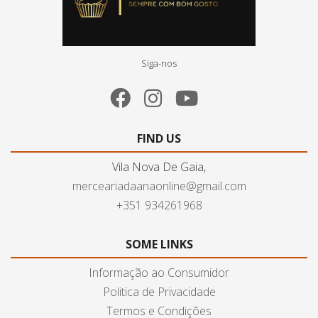
Siga-nos
FIND US
Vila Nova De Gaia,
merceariadaanaonline@gmail.com
+351 934261968
SOME LINKS
Informação ao Consumidor
Politica de Privacidade
Termos e Condições