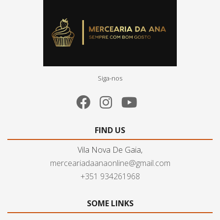
Siga-nos
FIND US
Vila Nova De Gaia,
merceariadaanaonline@gmail.com
+351 934261968
SOME LINKS