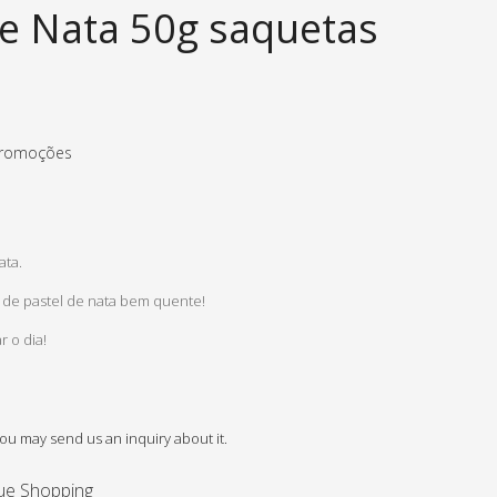
de Nata 50g saquetas
romoções
ata.
 de pastel de nata bem quente!
 o dia!
You may send us an inquiry about it.
ue Shopping