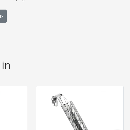
D
 in