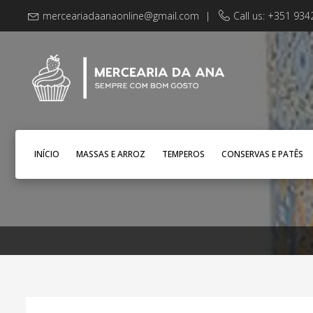
merceariadaanaonline@gmail.com
|
Call us: +351 93
INÍCIO
MASSAS E ARROZ
TEMPEROS
CONSERVAS E PATÊS