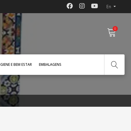
En
0
IGIENE E BEM ESTAR
EMBALAGENS