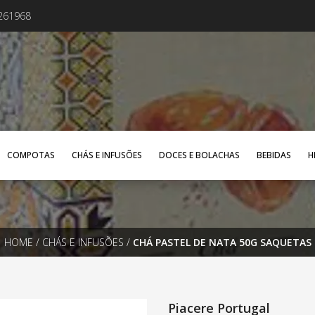
4261968
COMPOTAS
CHÁS E INFUSÕES
DOCES E BOLACHAS
BEBIDAS
H
HOME
/
CHÁS E INFUSÕES
/
CHÁ PASTEL DE NATA 50G SAQUETAS
Piacere Portugal