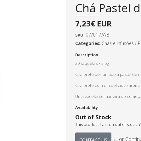
Chá Pastel 
7,23€ EUR
07/017/AB
SKU:
Categories:
Chás e Infusões
/
P
Description
20 saquetas x 2,5g
Chá preto perfumado a pastel de n
Chá preto com um delicioso aroma
Uma excelente maneira de começar
Availability
Out of Stock
This product has run out of stock. 
← or Contin
CONTACT US