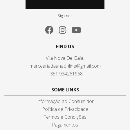
Siga-nos
FIND US
Vila Nova De Gaia,
merceariadaanaonline@gmail.com
+351 934261968
SOME LINKS
Informação ao Consumidor
Politica de Privacidade
Termos e Condições
Pagamentos