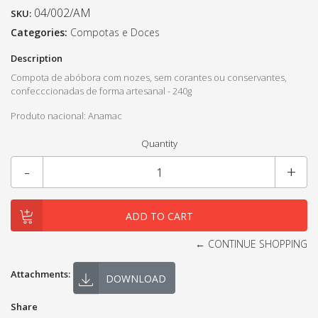
04/002/AM
SKU:
Categories:
Compotas e Doces
Description
Compota de abóbora com nozes, sem corantes ou conservantes,
confecccionadas de forma artesanal - 240g
Produto nacional: Anamac
Quantity
-
+
← CONTINUE SHOPPING
Attachments:
DOWNLOAD
Share