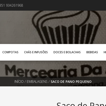
+351 934261968
COMPOTAS
CHÁS E INFUSÕES
DOCES E BOLACHAS
BEBIDAS
H
INÍCIO
/
EMBALAGENS
/
SACO DE PANO PEQUENO
Saco de Pa