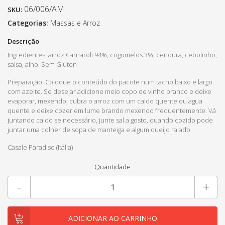
06/006/AM
SKU:
Categorias:
Massas e Arroz
Descrição
Ingredientes: arroz Carnaroli 94%, cogumelos 3%, cenoura, cebolinho,
salsa, alho. Sem Glúten
Preparação: Coloque o conteúdo do pacote num tacho baixo e largo
com azeite. Se desejar adicione meio copo de vinho branco e deixe
evaporar, mexendo, cubra o arroz com um caldo quente ou agua
quente e deixe cozer em lume brando mexendo frequentemente. Vá
juntando caldo se necessário, junte sal a gosto, quando cozido pode
juntar uma colher de sopa de manteiga e algum queijo ralado
Casale Paradiso (Itália)
Quantidade
-
+