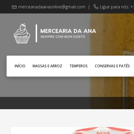
merceariadaanaonline@gmail.com
|
Ligue para nós: 
INÍCIO
MASSAS E ARROZ
TEMPEROS
CONSERVAS E PATÊS