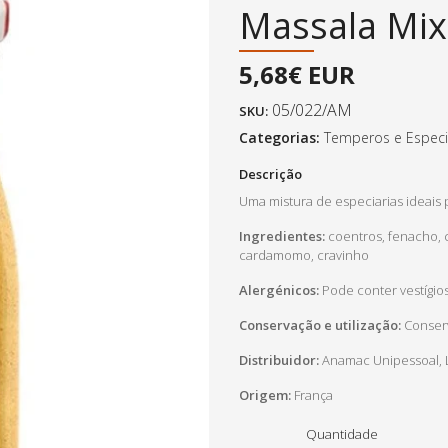
Massala Mix
5,68€ EUR
05/022/AM
SKU:
Categorias:
Temperos e Especi
Descrição
Uma mistura de especiarias ideais p
Ingredientes:
coentros, fenacho, 
cardamomo, cravinho
Alergénicos:
Pode conter vestíg
Conservação e utilização:
Conserv
Distribuidor:
Anamac Unipessoal, L
Origem:
França
Quantidade