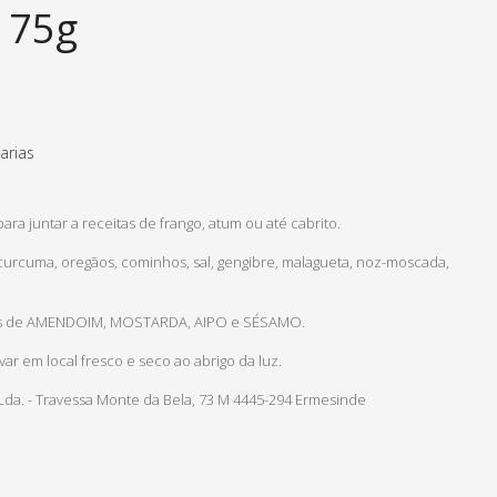
 75g
arias
ara juntar a receitas de frango, atum ou até cabrito.
curcuma, oregãos, cominhos, sal, gengibre, malagueta, noz-moscada,
ios de AMENDOIM, MOSTARDA, AIPO e SÉSAMO.
ar em local fresco e seco ao abrigo da luz.
da. - Travessa Monte da Bela, 73 M 4445-294 Ermesinde