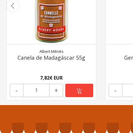
Albert Ménès
Canela de Madagáscar 55g
Gen
7,82€ EUR
-
+
-