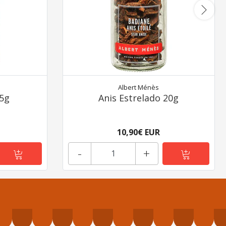
Albert Ménès
5g
Anis Estrelado 20g
10,90€ EUR
-
+