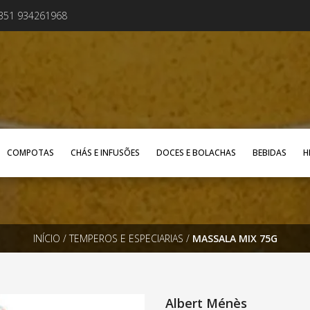
+351 934261968
COMPOTAS
CHÁS E INFUSÕES
DOCES E BOLACHAS
BEBIDAS
H
INÍCIO
/
TEMPEROS E ESPECIARIAS
/
MASSALA MIX 75G
Albert Ménès