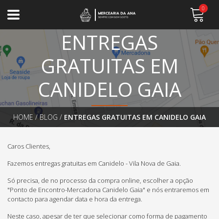
0
ENTREGAS
GRATUITAS EM
CANIDELO GAIA
HOME
/
BLOG
/
ENTREGAS GRATUITAS EM CANIDELO GAIA
Caros Clientes,
Fazemos entregas gratuitas em Canidelo - Vila Nova de Gaia.
Só precisa, de no processo da compra online, escolher a opção
"Ponto de Encontro-Mercadona Canidelo Gaia" e nós entraremos em
contacto para agendar data e hora da entrega.
Neste caso, apesar de ter que selecionar como forma de pagamento