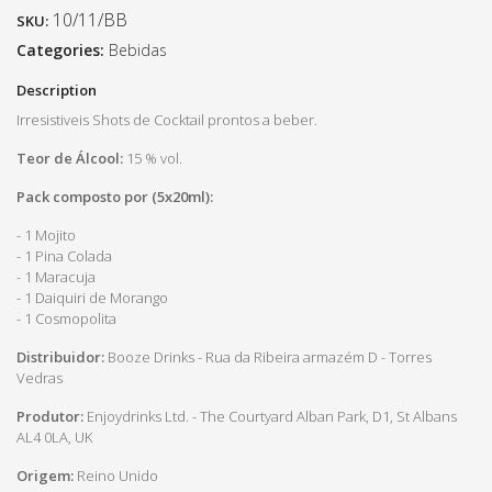
10/11/BB
SKU:
Categories:
Bebidas
Description
Irresistiveis Shots de Cocktail prontos a beber.
Teor de Álcool:
15 % vol.
Pack composto por (5x20ml):
- 1 Mojito
- 1 Pina Colada
- 1 Maracuja
- 1 Daiquiri de Morango
- 1 Cosmopolita
Distribuidor:
Booze Drinks - Rua da Ribeira armazém D - Torres
Vedras
Produtor:
Enjoydrinks Ltd. - The Courtyard Alban Park, D1, St Albans
AL4 0LA, UK
Origem:
Reino Unido