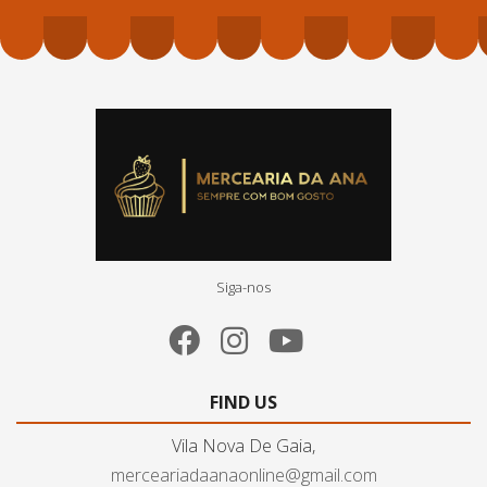
Siga-nos
FIND US
Vila Nova De Gaia,
merceariadaanaonline@gmail.com