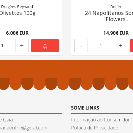
Dragées Reynaud
Dolfin
Olivettes 100g
24 Napolitanos So
"Flowers..
6,00€ EUR
14,90€ EUR
+
-
+
SOME LINKS
e Gaia,
Informação ao Consumidor
aanaonline@gmail.com
Politica de Privacidade