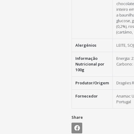
chocolate
inteiro e
a baunilh
glucose, 
(0,2%), r
(cartámo, 
Alergénios
LEITE, SO
Informação
Energia: 2
Nutricional por
Carbono: 4
100g
Produtor/Origem
Dragées R
Fornecedor
Anamac Un
Portugal
Share