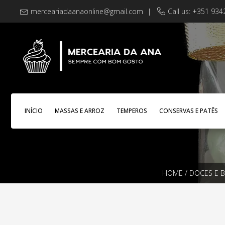
merceariadaanaonline@gmail.com
|
Call us: +351 93
INÍCIO
MASSAS E ARROZ
TEMPEROS
CONSERVAS E PATÊS
HOME
/
DOCES E 