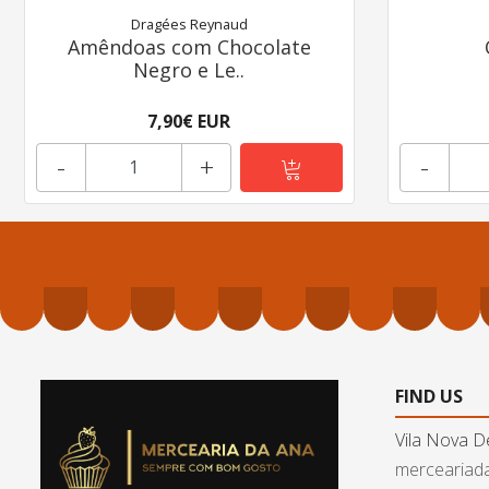
Dragées Reynaud
Amêndoas com Chocolate
Negro e Le..
7,90€ EUR
-
+
-
FIND US
Vila Nova D
merceariad