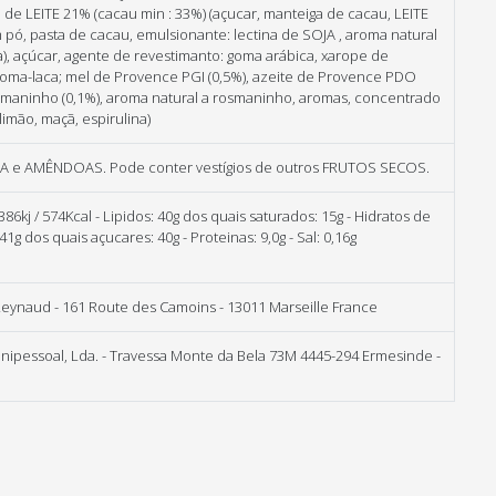
 de LEITE 21% (cacau min : 33%) (açucar, manteiga de cacau, LEITE
m pó, pasta de cacau, emulsionante: lectina de SOJA , aroma natural
a), açúcar, agente de revestimanto: goma arábica, xarope de
goma-laca; mel de Provence PGI (0,5%), azeite de Provence PDO
osmaninho (0,1%), aroma natural a rosmaninho, aromas, concentrado
limão, maçã, espirulina)
JA e AMÊNDOAS. Pode conter vestígios de outros FRUTOS SECOS.
386kj / 574Kcal - Lipidos: 40g dos quais saturados: 15g - Hidratos de
1g dos quais açucares: 40g - Proteinas: 9,0g - Sal: 0,16g
eynaud - 161 Route des Camoins - 13011 Marseille France
ipessoal, Lda. - Travessa Monte da Bela 73M 4445-294 Ermesinde -