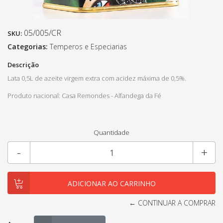
05/005/CR
SKU:
Categorias:
Temperos e Especiarias
Descrição
Lata 0,5L de azeite virgem extra com acidez máxima de 0,5%.
Produto nacional: Casa Remondes - Alfandega da Fé
Quantidade
-
+
← CONTINUAR A COMPRAR