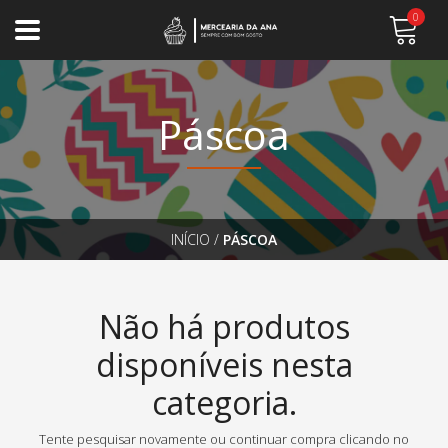
0
Páscoa
INÍCIO
/
PÁSCOA
Não há produtos
disponíveis nesta
categoria.
Tente pesquisar novamente ou continuar compra clicando no