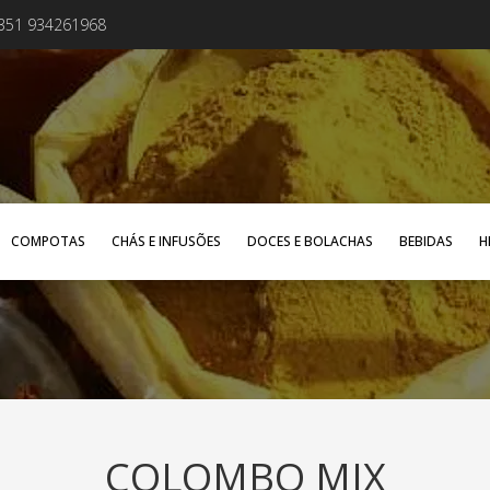
+351 934261968
COMPOTAS
CHÁS E INFUSÕES
DOCES E BOLACHAS
BEBIDAS
H
COLOMBO MIX