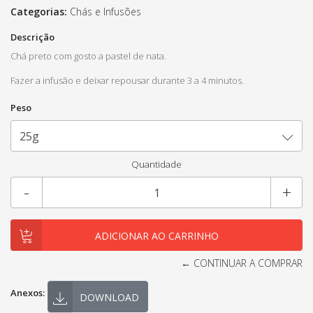
Categorias:
Chás e Infusões
Descrição
Chá preto com gosto a pastel de nata.
Fazer a infusão e deixar repousar durante 3 a 4 minutos.
Peso
Quantidade
-
+
← CONTINUAR A COMPRAR
Anexos:
DOWNLOAD